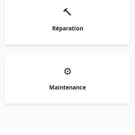
🔨
Réparation
⚙️
Maintenance