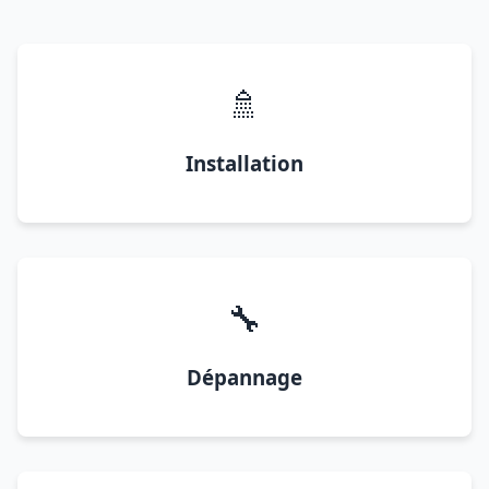
🚿
Installation
🔧
Dépannage