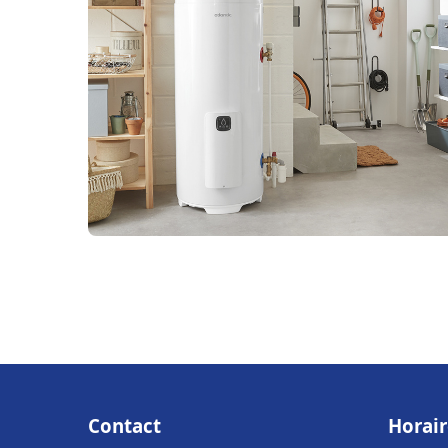
Contact
Horair