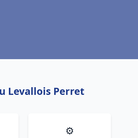
u Levallois Perret
⚙️