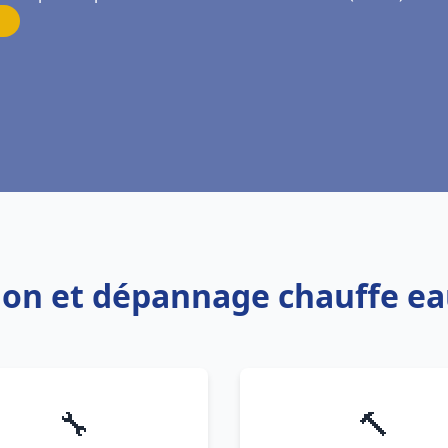
tion et dépannage chauffe ea
🔧
🔨