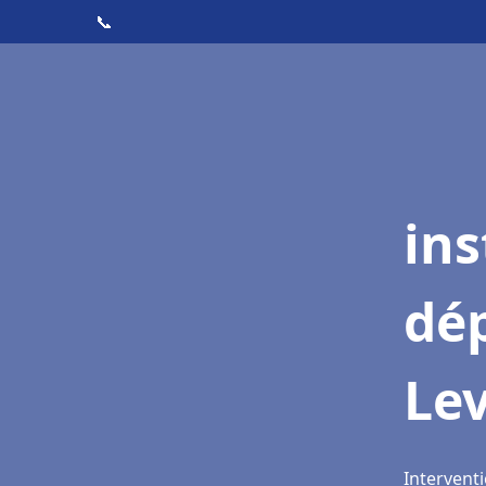
📞
ins
dé
Lev
Interventi