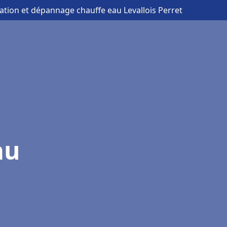
llation et dépannage chauffe eau Levallois Perret
au