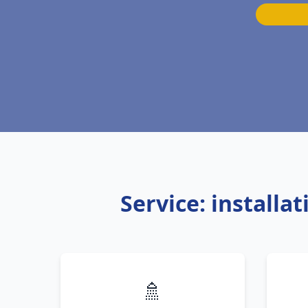
Service: installa
🚿