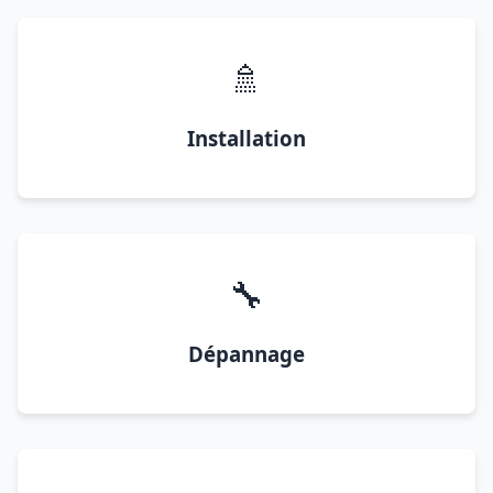
🚿
Installation
🔧
Dépannage