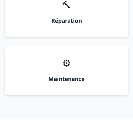
🔨
Réparation
⚙️
Maintenance