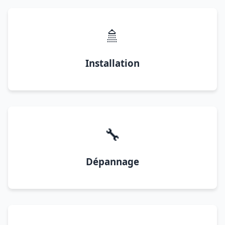
🚿
Installation
🔧
Dépannage