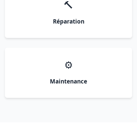
🔨
Réparation
⚙️
Maintenance