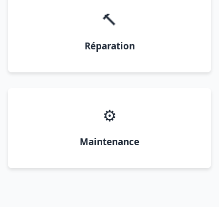
🔨
Réparation
⚙️
Maintenance