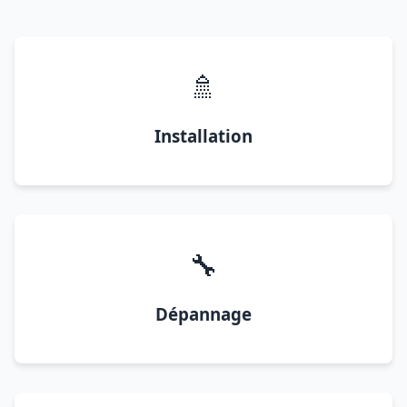
🚿
Installation
🔧
Dépannage