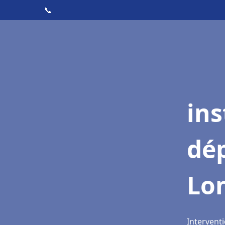
📞
ins
dé
Lo
Intervent