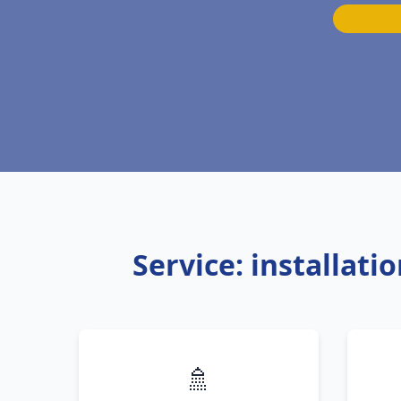
Service: installat
🚿