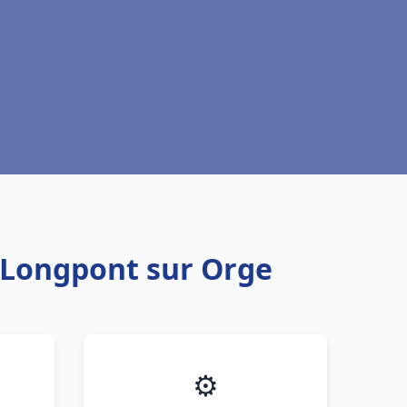
u Longpont sur Orge
⚙️