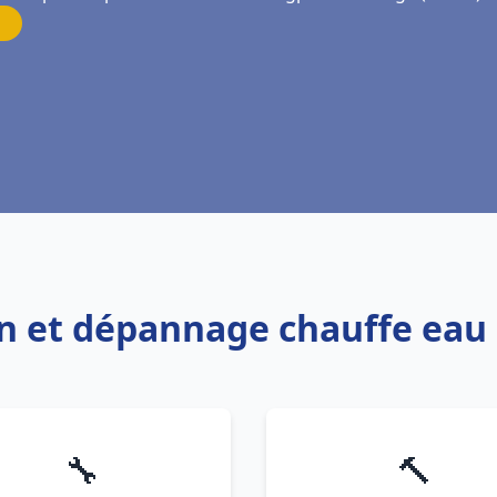
ion et dépannage chauffe ea
🔧
🔨