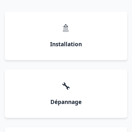
🚿
Installation
🔧
Dépannage