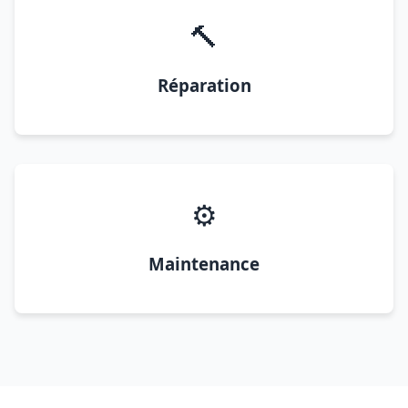
🔨
Réparation
⚙️
Maintenance