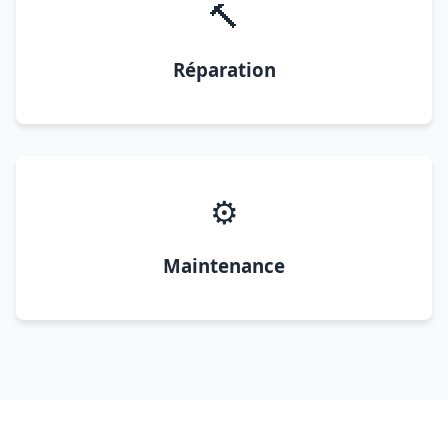
🔨
Réparation
⚙️
Maintenance