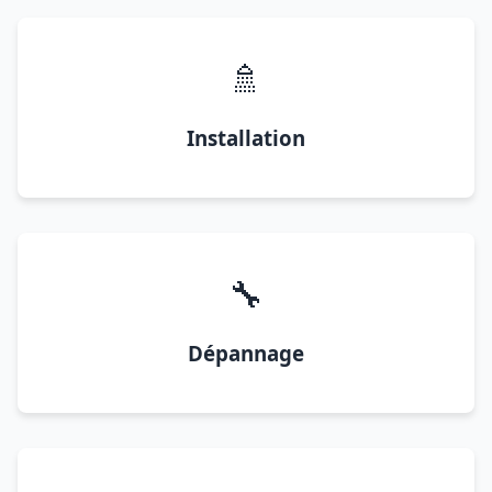
🚿
Installation
🔧
Dépannage