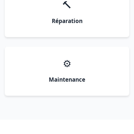
🔨
Réparation
⚙️
Maintenance