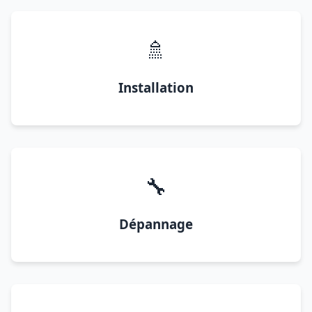
🚿
Installation
🔧
Dépannage