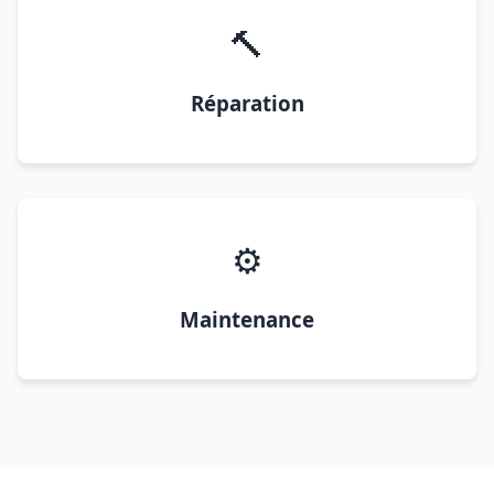
🔨
Réparation
⚙️
Maintenance