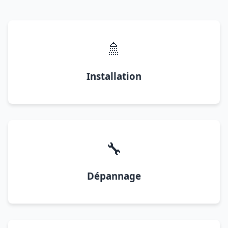
🚿
Installation
🔧
Dépannage