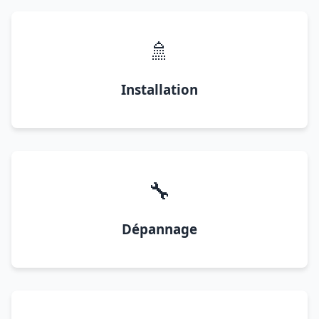
🚿
Installation
🔧
Dépannage