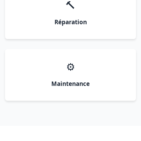
🔨
Réparation
⚙️
Maintenance