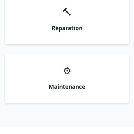
🔨
Réparation
⚙️
Maintenance