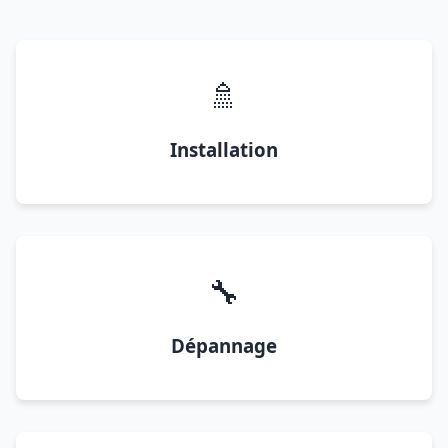
🚿
Installation
🔧
Dépannage