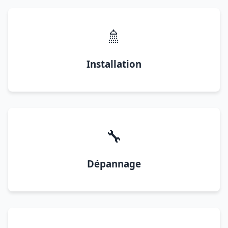
🚿
Installation
🔧
Dépannage