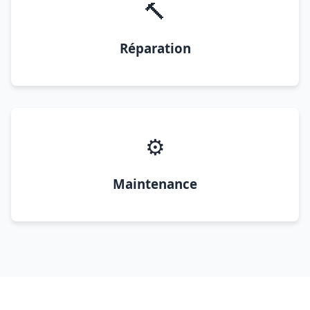
🔨
Réparation
⚙️
Maintenance