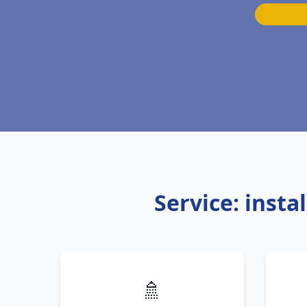
Service: inst
🚿