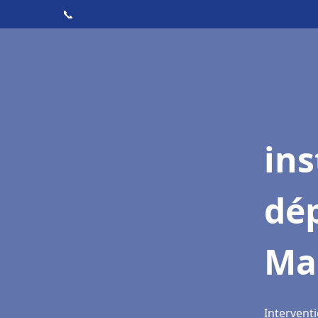
📞
ins
dé
Mar
Interventi