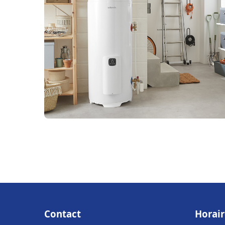
Contact
Horair