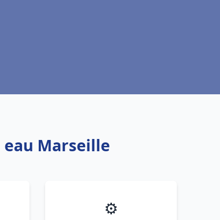
 eau Marseille
⚙️