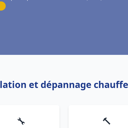
allation et dépannage chauffe
🔧
🔨