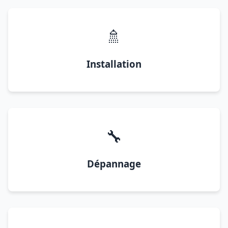
🚿
Installation
🔧
Dépannage