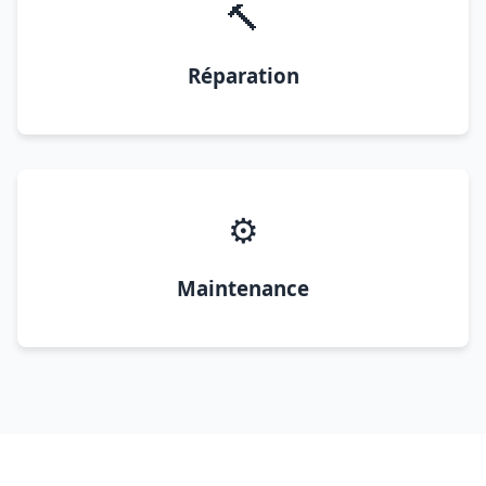
🔨
Réparation
⚙️
Maintenance