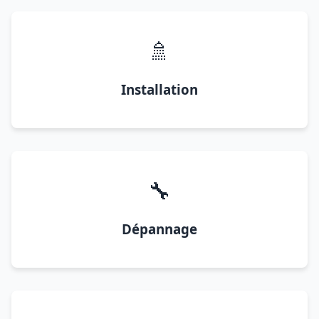
🚿
Installation
🔧
Dépannage