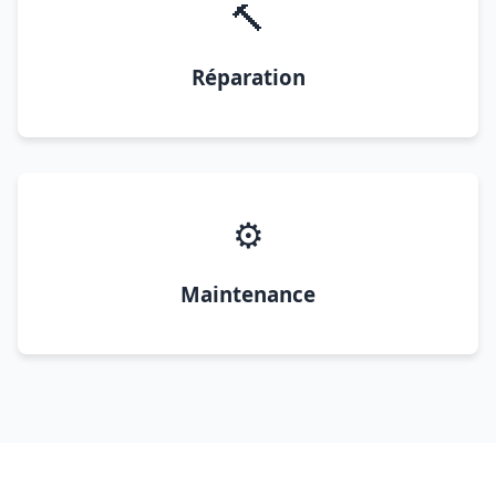
🔨
Réparation
⚙️
Maintenance