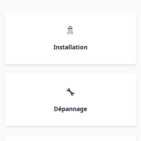
🚿
Installation
🔧
Dépannage