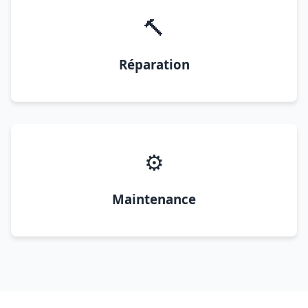
🔨
Réparation
⚙️
Maintenance