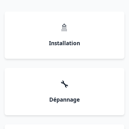
🚿
Installation
🔧
Dépannage