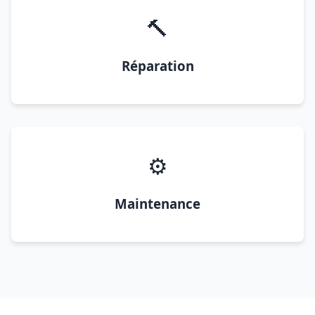
🔨
Réparation
⚙️
Maintenance