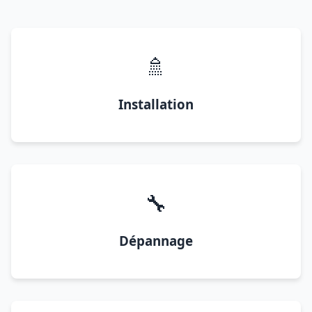
🚿
Installation
🔧
Dépannage