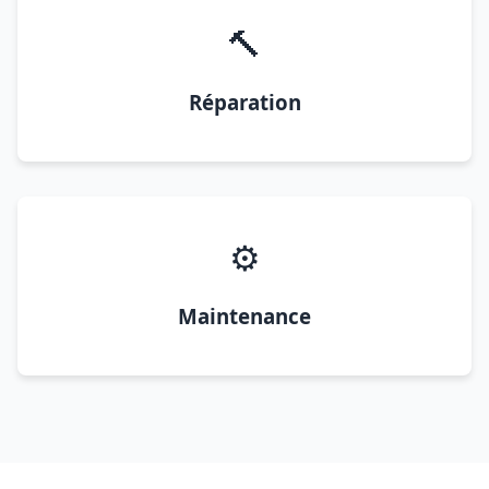
🔨
Réparation
⚙️
Maintenance