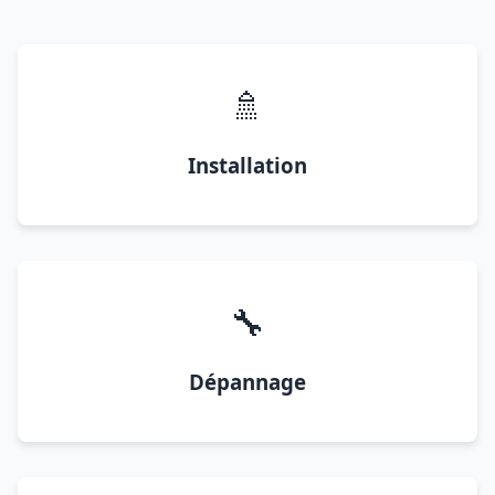
🚿
Installation
🔧
Dépannage