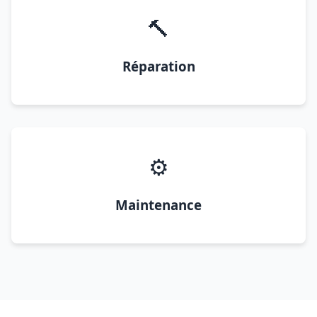
🔨
Réparation
⚙️
Maintenance