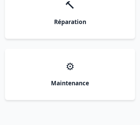
🔨
Réparation
⚙️
Maintenance