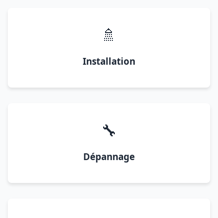
🚿
Installation
🔧
Dépannage