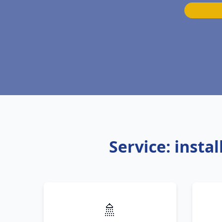
Service: inst
🚿