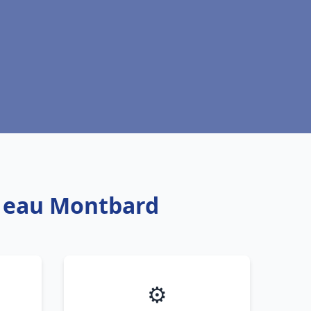
e eau Montbard
⚙️