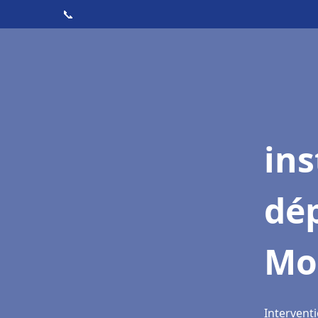
📞
ins
dé
Mo
Intervent