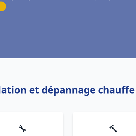
allation et dépannage chauff
🔧
🔨