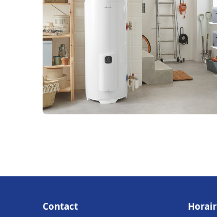
Contact
Horair