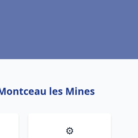
 Montceau les Mines
⚙️