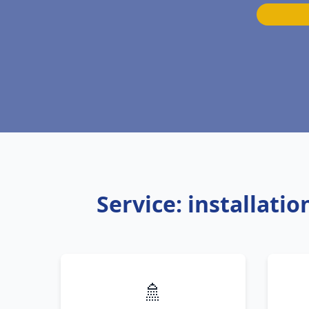
Service: installat
🚿