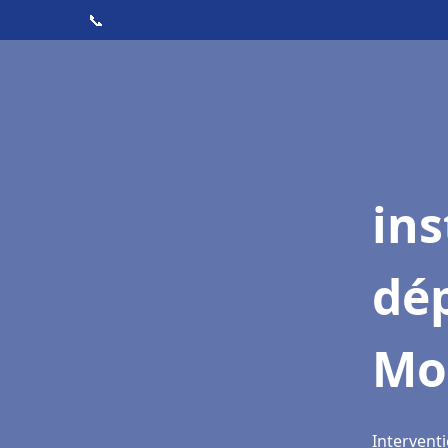
📞
ins
dé
Mo
Intervent