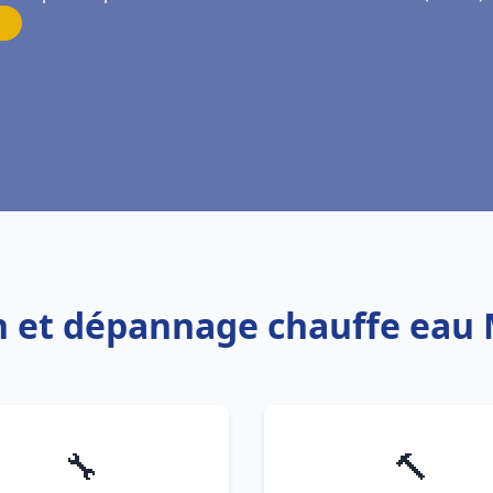
ion et dépannage chauffe eau
🔧
🔨