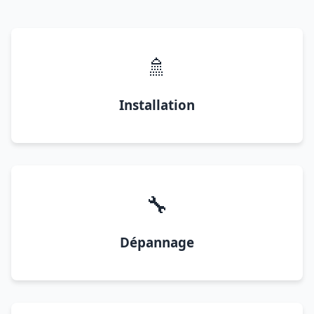
🚿
Installation
🔧
Dépannage