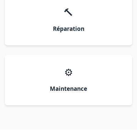
🔨
Réparation
⚙️
Maintenance