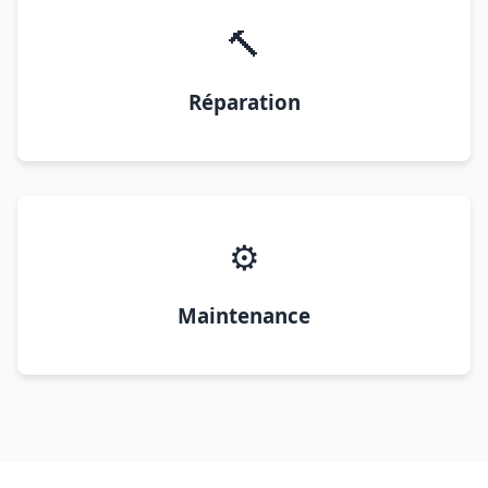
🔨
Réparation
⚙️
Maintenance