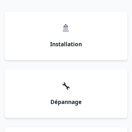
🚿
Installation
🔧
Dépannage