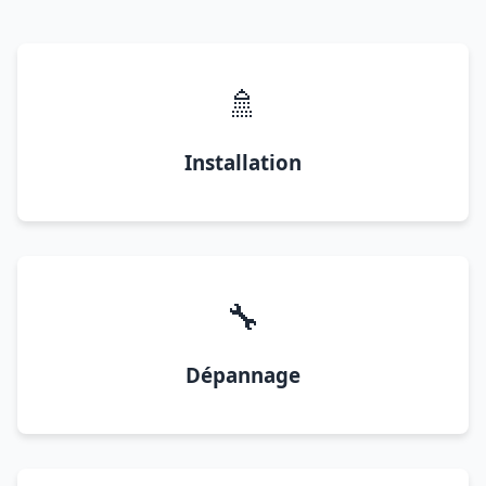
🚿
Installation
🔧
Dépannage