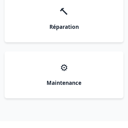
🔨
Réparation
⚙️
Maintenance