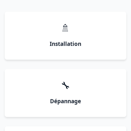
🚿
Installation
🔧
Dépannage