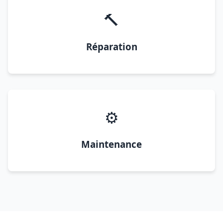
🔨
Réparation
⚙️
Maintenance