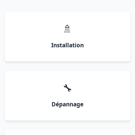
🚿
Installation
🔧
Dépannage