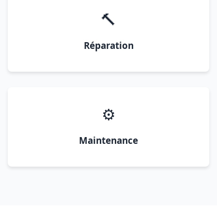
🔨
Réparation
⚙️
Maintenance