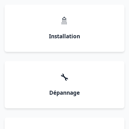
🚿
Installation
🔧
Dépannage