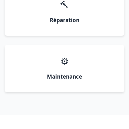
🔨
Réparation
⚙️
Maintenance