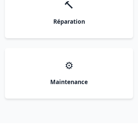
🔨
Réparation
⚙️
Maintenance