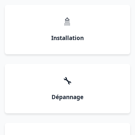
🚿
Installation
🔧
Dépannage