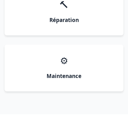
🔨
Réparation
⚙️
Maintenance