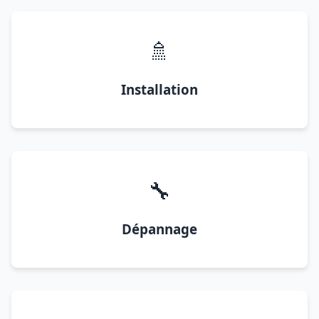
🚿
Installation
🔧
Dépannage