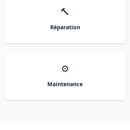
🔨
Réparation
⚙️
Maintenance