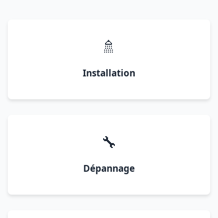
🚿
Installation
🔧
Dépannage