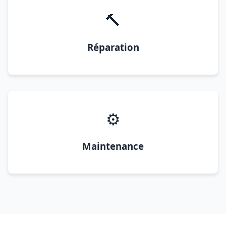
🔨
Réparation
⚙️
Maintenance