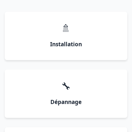
🚿
Installation
🔧
Dépannage