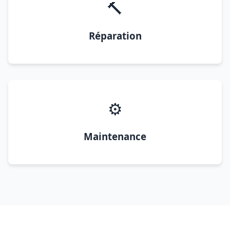
🔨
Réparation
⚙️
Maintenance