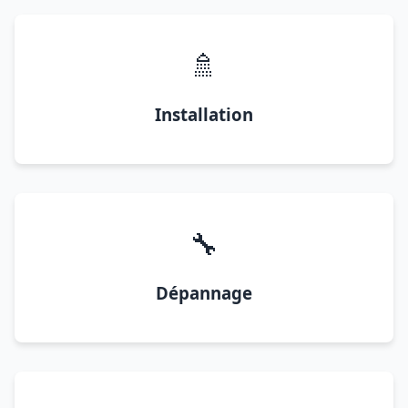
🚿
Installation
🔧
Dépannage