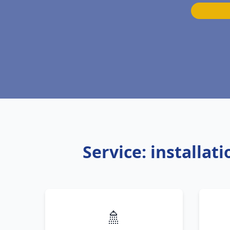
Service: installa
🚿