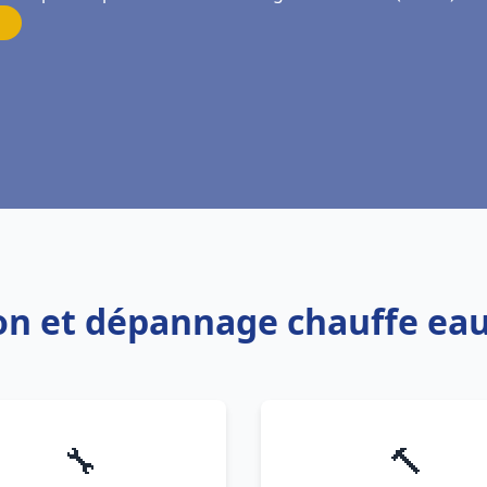
tion et dépannage chauffe ea
🔧
🔨