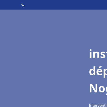
📞
ins
dé
No
Intervent