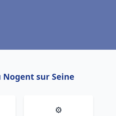
u Nogent sur Seine
⚙️