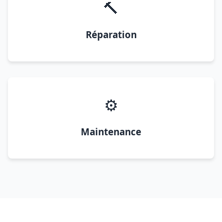
🔨
Réparation
⚙️
Maintenance