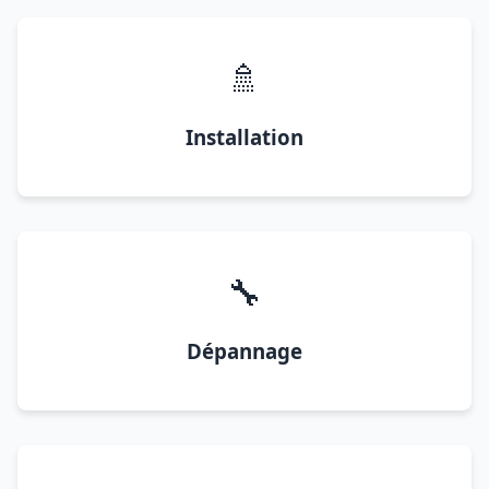
🚿
Installation
🔧
Dépannage