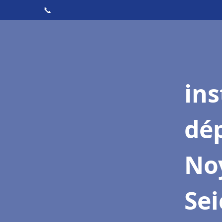
📞
ins
dé
Noy
Se