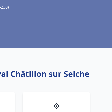
5230)
al Châtillon sur Seiche
⚙️