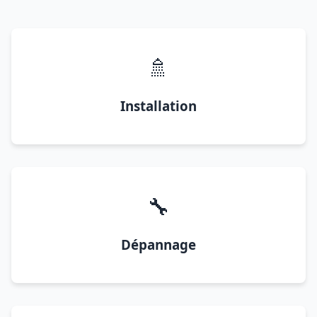
🚿
Installation
🔧
Dépannage