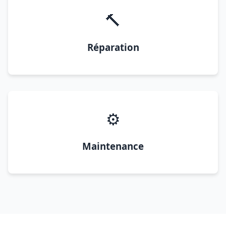
🔨
Réparation
⚙️
Maintenance