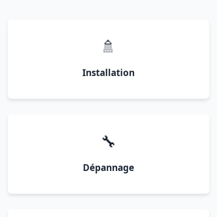
🚿
Installation
🔧
Dépannage