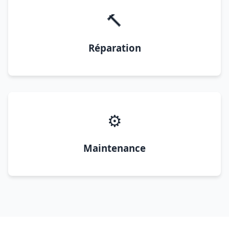
🔨
Réparation
⚙️
Maintenance