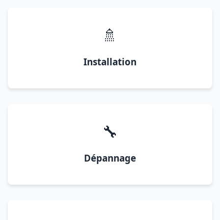
🚿
Installation
🔧
Dépannage