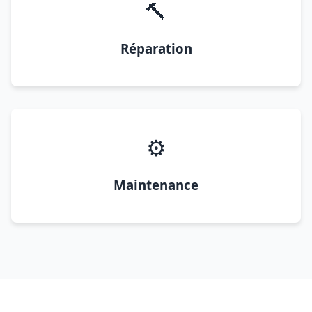
🔨
Réparation
⚙️
Maintenance