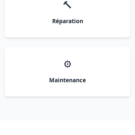
🔨
Réparation
⚙️
Maintenance