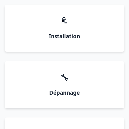
🚿
Installation
🔧
Dépannage