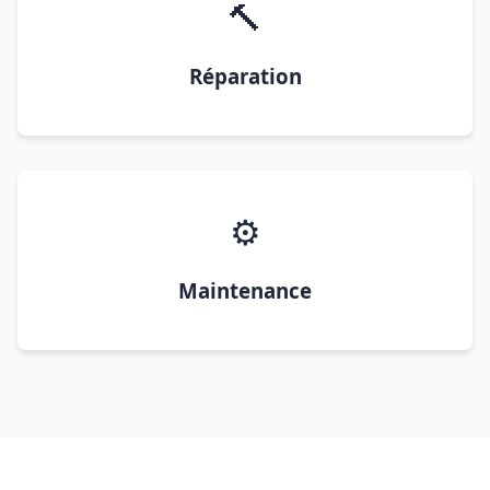
🔨
Réparation
⚙️
Maintenance