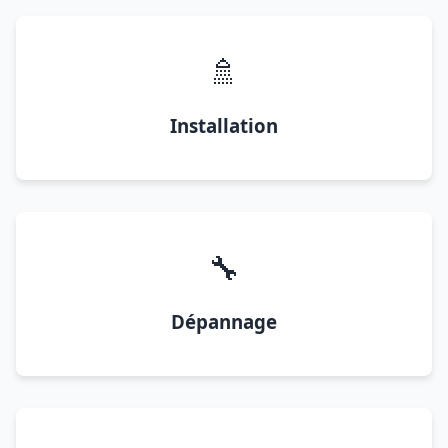
🚿
Installation
🔧
Dépannage