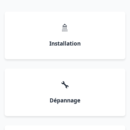
🚿
Installation
🔧
Dépannage