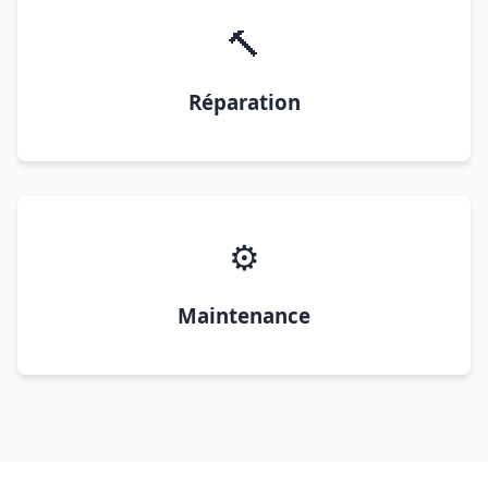
🔨
Réparation
⚙️
Maintenance