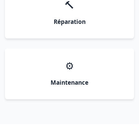
🔨
Réparation
⚙️
Maintenance