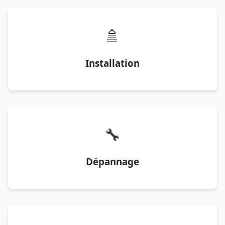
🚿
Installation
🔧
Dépannage