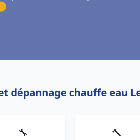
n et dépannage chauffe eau L
🔧
🔨