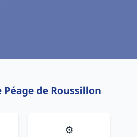
e Péage de Roussillon
⚙️