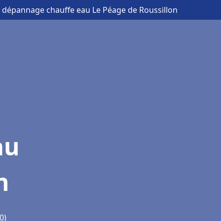
et dépannage chauffe eau Le Péage de Roussillon
au
n
0)