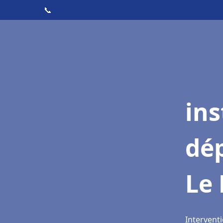
📞
ins
dé
Le 
Interventi