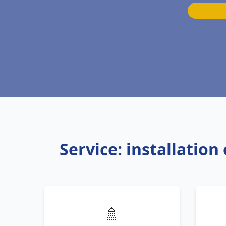
Service: installatio
🚿