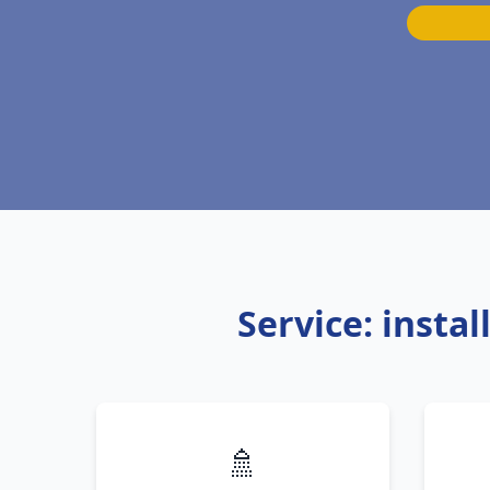
Service: insta
🚿