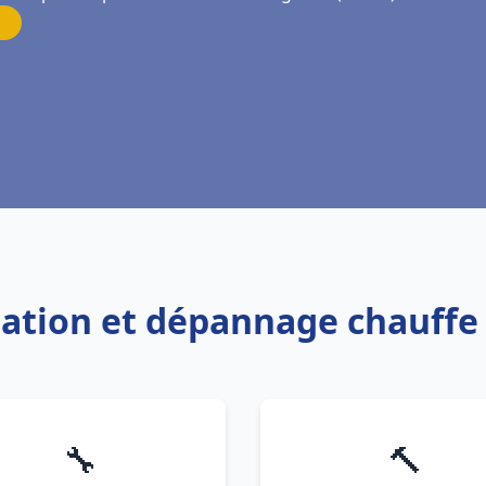
llation et dépannage chauff
🔧
🔨