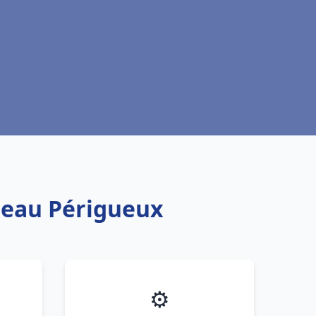
e eau Périgueux
⚙️