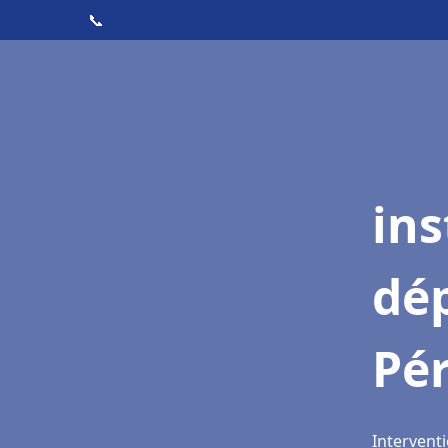
📞
ins
dé
Pé
Intervent