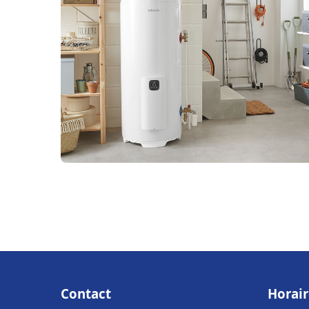
Contact
Horair