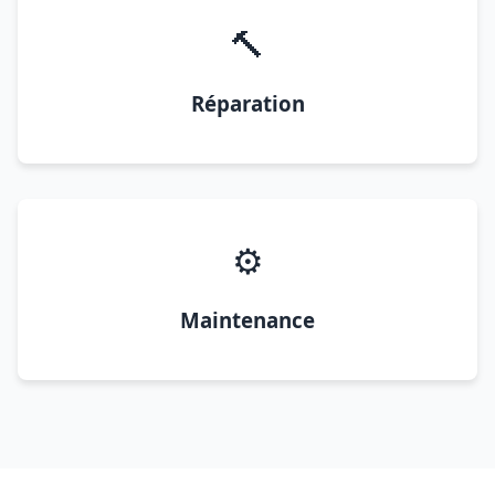
🔨
Réparation
⚙️
Maintenance