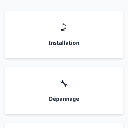
🚿
Installation
🔧
Dépannage