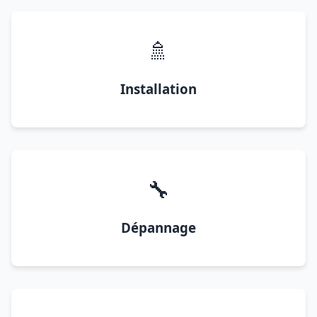
🚿
Installation
🔧
Dépannage