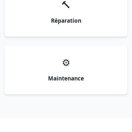
🔨
Réparation
⚙️
Maintenance