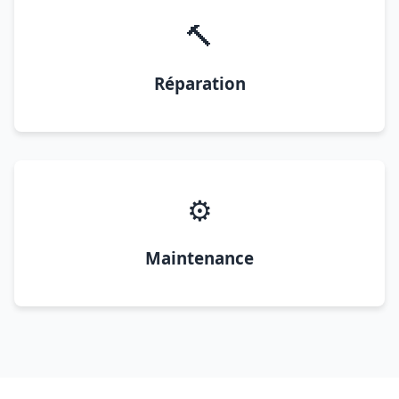
🔨
Réparation
⚙️
Maintenance