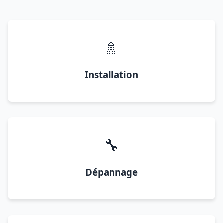
🚿
Installation
🔧
Dépannage