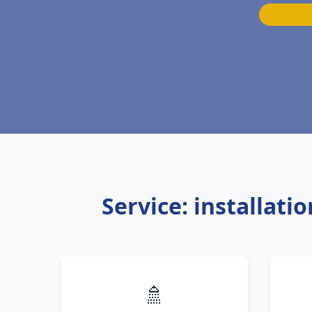
Service: installat
🚿