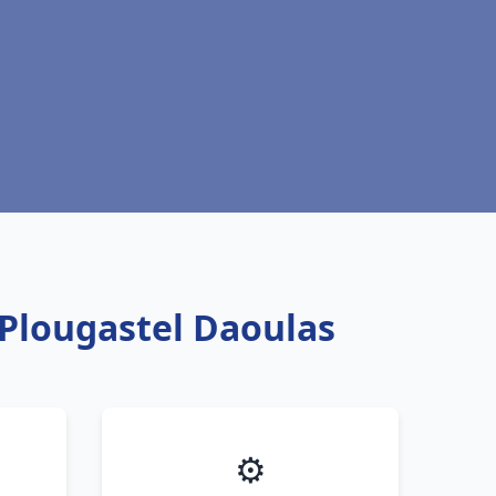
 Plougastel Daoulas
⚙️