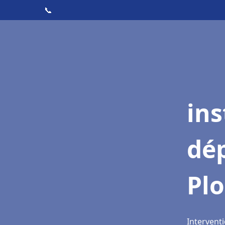
📞
ins
dé
Pl
Intervent