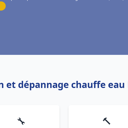
ion et dépannage chauffe eau
🔧
🔨