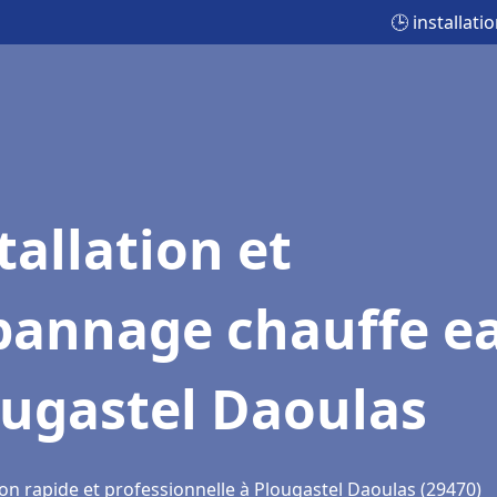
🕒 installat
tallation et
pannage chauffe e
ougastel Daoulas
ion rapide et professionnelle à Plougastel Daoulas (29470)